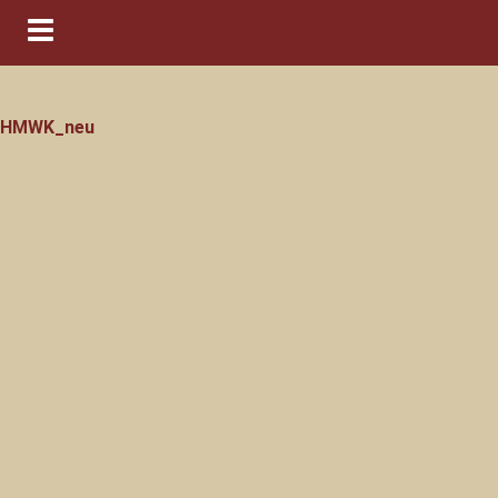
Navigation ein-/ausblenden
HMWK_neu