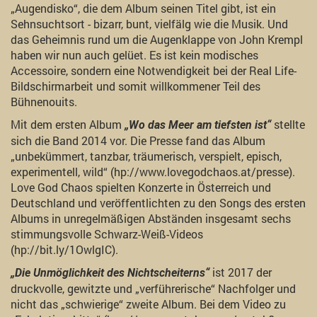
„Augendisko“, die dem Album seinen Titel gibt, ist ein
Sehnsuchtsort - bizarr, bunt, vielfälg wie die Musik. Und
das Geheimnis rund um die Augenklappe von John Krempl
haben wir nun auch gelüet. Es ist kein modisches
Accessoire, sondern eine Notwendigkeit bei der Real Life-
Bildschirmarbeit und somit willkommener Teil des
Bühnenouits.
Mit dem ersten Album
stellte
„Wo das Meer am tiefsten ist“
sich die Band 2014 vor. Die Presse fand das Album
„unbekümmert, tanzbar, träumerisch, verspielt, episch,
experimentell, wild“ (hp://www.lovegodchaos.at/presse).
Love God Chaos spielten Konzerte in Österreich und
Deutschland und veröffentlichten zu den Songs des ersten
Albums in unregelmäßigen Abständen insgesamt sechs
stimmungsvolle Schwarz-Weiß-Videos
(hp://bit.ly/1OwlgIC).
ist 2017 der
„Die Unmöglichkeit des Nichtscheiterns“
druckvolle, gewitzte und „verführerische“ Nachfolger und
nicht das „schwierige“ zweite Album. Bei dem Video zu