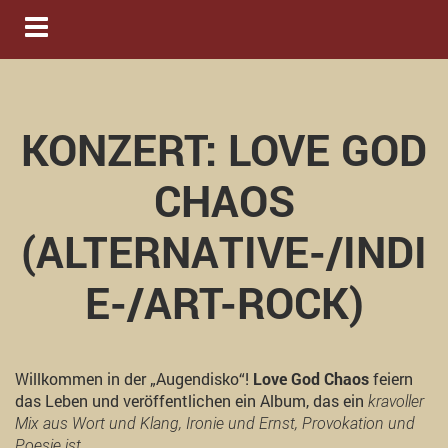
Navigation ein-/ausblenden
KONZERT: LOVE GOD
CHAOS
(ALTERNATIVE-/INDI
E-/ART-ROCK)
Willkommen in der „Augendisko“!
Love God Chaos
feiern
das Leben und veröffentlichen ein Album, das ein
kravoller
Mix aus Wort und Klang, Ironie und Ernst, Provokation und
Poesie ist.