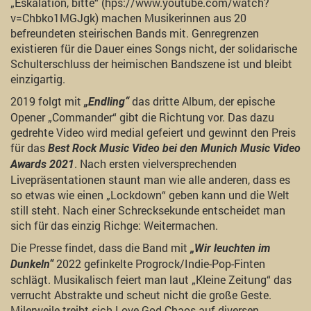
„Eskalation, bitte“ (hps://www.youtube.com/watch?
v=Chbko1MGJgk) machen Musikerinnen aus 20
befreundeten steirischen Bands mit. Genregrenzen
existieren für die Dauer eines Songs nicht, der solidarische
Schulterschluss der heimischen Bandszene ist und bleibt
einzigartig.
2019 folgt mit
das dritte Album, der epische
„Endling“
Opener „Commander“ gibt die Richtung vor. Das dazu
gedrehte Video wird medial gefeiert und gewinnt den Preis
für das
Best Rock Music Video bei den Munich Music Video
. Nach ersten vielversprechenden
Awards 2021
Livepräsentationen staunt man wie alle anderen, dass es
so etwas wie einen „Lockdown“ geben kann und die Welt
still steht. Nach einer Schrecksekunde entscheidet man
sich für das einzig Richge: Weitermachen.
Die Presse findet, dass die Band mit
„Wir leuchten im
2022 gefinkelte Progrock/Indie-Pop-Finten
Dunkeln“
schlägt. Musikalisch feiert man laut „Kleine Zeitung“ das
verrucht Abstrakte und scheut nicht die große Geste.
Milerweile treibt sich Love God Chaos auf diversen