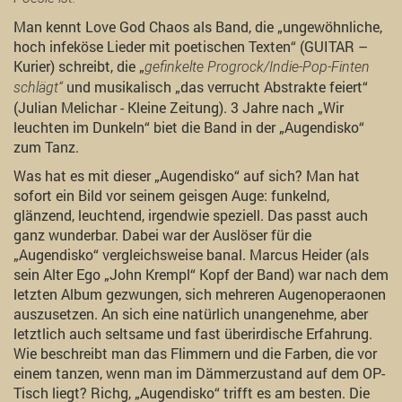
Man kennt Love God Chaos als Band, die „ungewöhnliche,
hoch infeköse Lieder mit poetischen Texten“ (GUITAR –
Kurier) schreibt, die „
gefinkelte Progrock/Indie-Pop-Finten
und musikalisch „das verrucht Abstrakte feiert“
schlägt“
(Julian Melichar - Kleine Zeitung). 3 Jahre nach „Wir
leuchten im Dunkeln“ biet die Band in der „Augendisko“
zum Tanz.
Was hat es mit dieser „Augendisko“ auf sich? Man hat
sofort ein Bild vor seinem geisgen Auge: funkelnd,
glänzend, leuchtend, irgendwie speziell. Das passt auch
ganz wunderbar. Dabei war der Auslöser für die
„Augendisko“ vergleichsweise banal. Marcus Heider (als
sein Alter Ego „John Krempl“ Kopf der Band) war nach dem
letzten Album gezwungen, sich mehreren Augenoperaonen
auszusetzen. An sich eine natürlich unangenehme, aber
letztlich auch seltsame und fast überirdische Erfahrung.
Wie beschreibt man das Flimmern und die Farben, die vor
einem tanzen, wenn man im Dämmerzustand auf dem OP-
Tisch liegt? Richg, „Augendisko“ trifft es am besten. Die