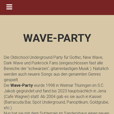
Navigation ein-/ausblenden
WAVE-PARTY
Die Oldschool Underground Party für Gothic, New Wave,
Dark Wave und Punkrock Fans (eingeschlossen fast alle
Bereiche der "schwarzen", gitarrenlastigen Musik ). Natürlich
werden auch neuere Songs aus den genannten Genres
gespielt.
Die
Wave-Party
wurde 1998 in Weimar Thüringen im S.C.
Jakob gegründet und fand bis 2023 hauptsächlich in Jena
(Cafe Wagner) statt. Ab 2004 gab es sie auch in Kassel
(Barracuda Bar, Spot Underground, Panoptikum, Goldgrube,
etc.).
Nun hat sie mit dem Subterrain im Sandershaus einen neuen