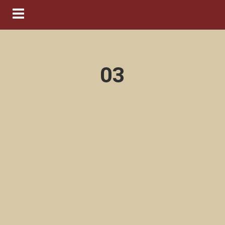
Navigation ein-/ausblenden
03