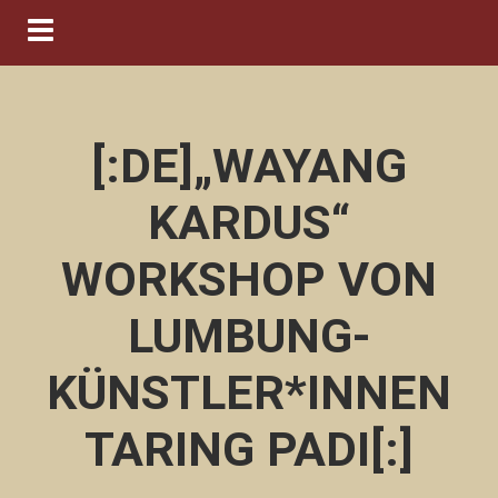
Navigation ein-/ausblenden
[:DE]„WAYANG
KARDUS“
WORKSHOP VON
LUMBUNG-
KÜNSTLER*INNEN
TARING PADI[:]