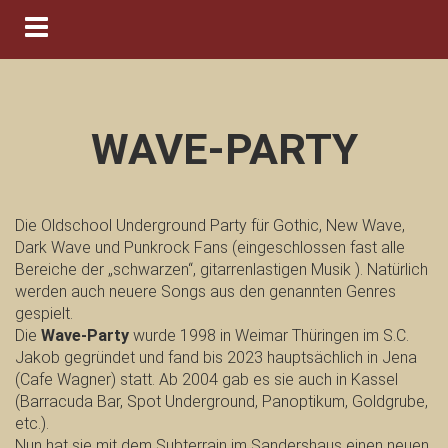
Navigation ein-/ausblenden
WAVE-PARTY
Die Oldschool Underground Party für Gothic, New Wave,
Dark Wave und Punkrock Fans (eingeschlossen fast alle
Bereiche der „schwarzen“, gitarrenlastigen Musik ). Natürlich
werden auch neuere Songs aus den genannten Genres
gespielt.
Die
Wave-Party
wurde 1998 in Weimar Thüringen im S.C.
Jakob gegründet und fand bis 2023 hauptsächlich in Jena
(Cafe Wagner) statt. Ab 2004 gab es sie auch in Kassel
(Barracuda Bar, Spot Underground, Panoptikum, Goldgrube,
etc.).
Nun hat sie mit dem Subterrain im Sandershaus einen neuen