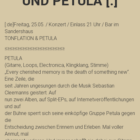
UND PETULA [:]
[:de]Freitag, 25.05. / Konzert / Einlass 21 Uhr / Bar im
Sandershaus
TONFLATION & PETULA
≤≥≤≥≤≥≤≥≤≥≤≥≤≥≤≥≤≥≤≥≤≥≤≥
PETULA
(Gitarre, Loops, Electronica, Klingklang, Stimme)
„Every cherished memory is the death of something new“.
Eine Zeile, die
seit Jahren ungesungen durch die Musik Sebastian
Cleemanns geistert. Auf
nun zwei Alben, auf Split-EPs, auf Internetveröffentlichungen
und auf
der Bühne sperrt sich seine einköpfige Gruppe Petula gegen
die
Entscheidung zwischen Erinnern und Erleben. Mal voller
Anmut, mal