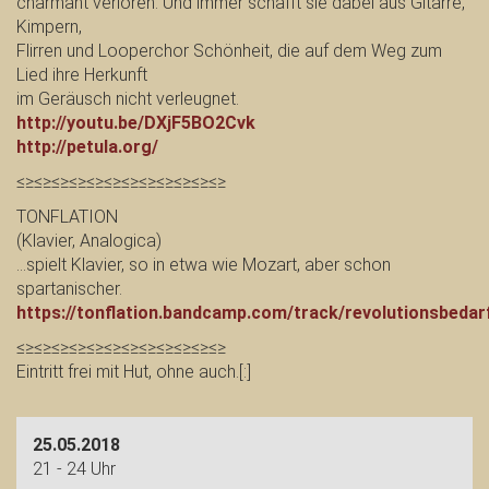
charmant verloren. Und immer schafft sie dabei aus Gitarre,
Kimpern,
Flirren und Looperchor Schönheit, die auf dem Weg zum
Lied ihre Herkunft
im Geräusch nicht verleugnet.
http://youtu.be/DXjF5BO2Cvk
http://petula.org/
≤≥≤≥≤≥≤≥≤≥≤≥≤≥≤≥≤≥≤≥≤≥≤≥
TONFLATION
(Klavier, Analogica)
…spielt Klavier, so in etwa wie Mozart, aber schon
spartanischer.
https://tonflation.bandcamp.com/track/revolutionsbedar
≤≥≤≥≤≥≤≥≤≥≤≥≤≥≤≥≤≥≤≥≤≥≤≥
Eintritt frei mit Hut, ohne auch.[:]
25.05.2018
21 - 24 Uhr