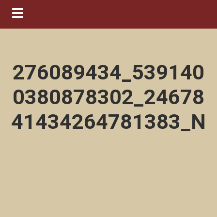
Navigation ein-/ausblenden
276089434_539140
0380878302_24678
41434264781383_N