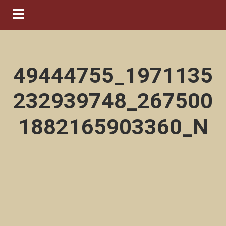
Navigation ein-/ausblenden
49444755_1971135
232939748_267500
1882165903360_N