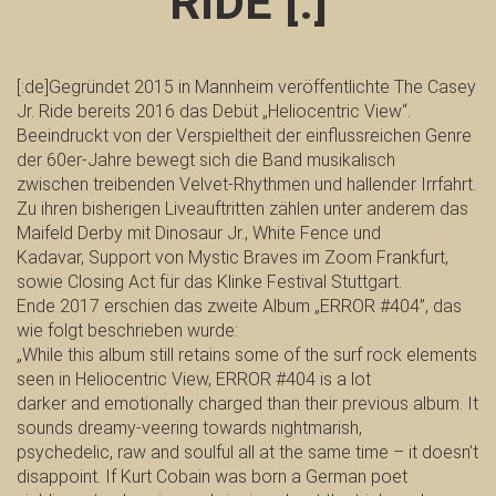
RIDE [:]
[:de]Gegründet 2015 in Mannheim veröffentlichte The Casey
Jr. Ride bereits 2016 das Debüt „Heliocentric View“.
Beeindruckt von der Verspieltheit der einflussreichen Genre
der 60er-Jahre bewegt sich die Band musikalisch
zwischen treibenden Velvet-Rhythmen und hallender Irrfahrt.
Zu ihren bisherigen Liveauftritten zählen unter anderem das
Maifeld Derby mit Dinosaur Jr., White Fence und
Kadavar, Support von Mystic Braves im Zoom Frankfurt,
sowie Closing Act für das Klinke Festival Stuttgart.
Ende 2017 erschien das zweite Album „ERROR #404”, das
wie folgt beschrieben wurde:
„While this album still retains some of the surf rock elements
seen in Heliocentric View, ERROR #404 is a lot
darker and emotionally charged than their previous album. It
sounds dreamy-veering towards nightmarish,
psychedelic, raw and soulful all at the same time – it doesn’t
disappoint. If Kurt Cobain was born a German poet