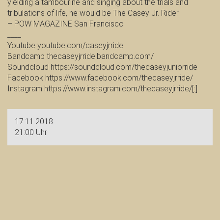
yielding a tambourine and singing about the trials and
tribulations of life, he would be The Casey Jr. Ride.”
– POW MAGAZINE San Francisco
____
Youtube youtube.com/caseyjrride
Bandcamp thecaseyjrride.bandcamp.com/
Soundcloud https://soundcloud.com/thecaseyjuniorride
Facebook https://www.facebook.com/thecaseyjrride/
Instagram https://www.instagram.com/thecaseyjrride/[:]
17.11.2018
21:00 Uhr