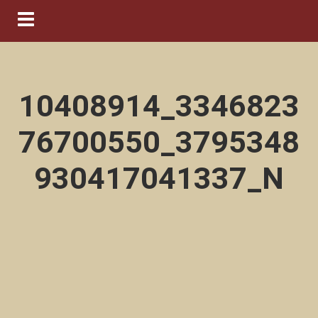
Navigation ein-/ausblenden
10408914_3346823
76700550_3795348
930417041337_N