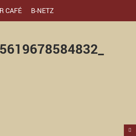
R CAFÉ
B-NETZ
5619678584832_