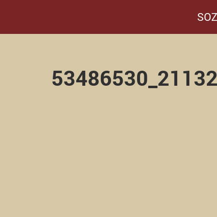
SOZ
53486530_2113