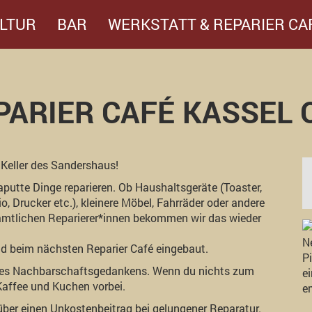
LTUR
BAR
WERKSTATT & REPARIER CA
PARIER CAFÉ KASSEL 
 Keller des Sandershaus!
putte Dinge reparieren. Ob Haushaltsgeräte (Toaster,
, Drucker etc.), kleinere Möbel, Fahrräder oder andere
namtlichen Reparierer*innen bekommen wir das wieder
nd beim nächsten Reparier Café eingebaut.
ung des Nachbarschaftsgedankens. Wenn du nichts zum
Kaffee und Kuchen vorbei.
 über einen Unkostenbeitrag bei gelungener Reparatur.