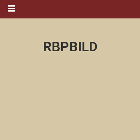
Navigation ein-/ausblenden
RBPBILD