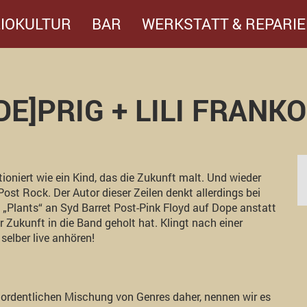
IOKULTUR
BAR
WERKSTATT & REPARIE
:DE]PRIG + LILI FRANKO[
tioniert wie ein Kind, das die Zukunft malt. Und wieder
Post Rock. Der Autor dieser Zeilen denkt allerdings bei
EP „Plants“ an Syd Barret Post-Pink Floyd auf Dope anstatt
 Zukunft in die Band geholt hat. Klingt nach einer
elber live anhören!
r ordentlichen Mischung von Genres daher, nennen wir es