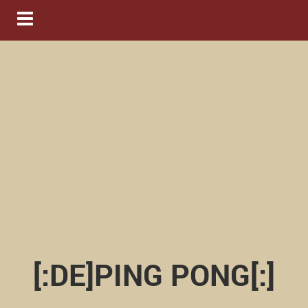
Navigation ein-/ausblenden
[:DE]PING PONG[:]