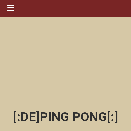
Navigation ein-/ausblenden
[:DE]PING PONG[:]