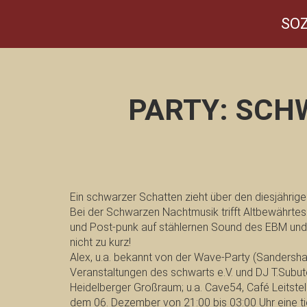
SOZ
PARTY: SCH
Ein schwarzer Schatten zieht über den diesjährige
Bei der Schwarzen Nachtmusik trifft Altbewährte
und Post-punk auf stählernen Sound des EBM und
nicht zu kurz!
Alex, u.a. bekannt von der Wave-Party (Sandersha
Veranstaltungen des schwarts e.V. und DJ T.Subu
Heidelberger Großraum; u.a. Cave54, Café Leitstel
dem 06. Dezember von 21:00 bis 03:00 Uhr eine t