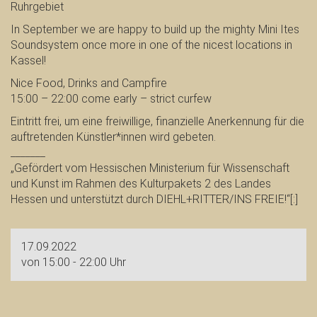
Ruhrgebiet
In September we are happy to build up the mighty Mini Ites
Soundsystem once more in one of the nicest locations in
Kassel!
Nice Food, Drinks and Campfire
15:00 – 22:00 come early – strict curfew
Eintritt frei, um eine freiwillige, finanzielle Anerkennung für die
auftretenden Künstler*innen wird gebeten.
_______
„Gefördert vom Hessischen Ministerium für Wissenschaft
und Kunst im Rahmen des Kulturpakets 2 des Landes
Hessen und unterstützt durch DIEHL+RITTER/INS FREIE!“[:]
17.09.2022
von 15:00 - 22:00 Uhr