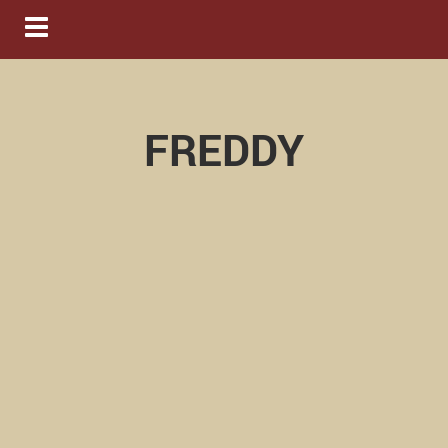
Navigation ein-/ausblenden
FREDDY