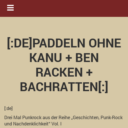
Navigation ein-/ausblenden
[:DE]PADDELN OHNE
KANU + BEN
RACKEN +
BACHRATTEN[:]
[:de]
Drei Mal Punkrock aus der Reihe „Geschichten, Punk-Rock
und Nachdenklichkeit“ Vol. I