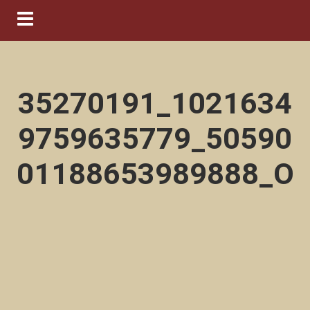
Navigation ein-/ausblenden
35270191_1021634
9759635779_50590
01188653989888_O