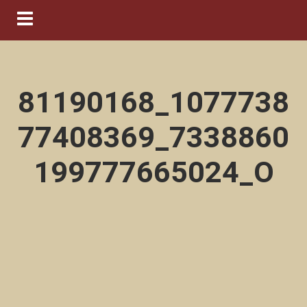
Navigation ein-/ausblenden
81190168_1077738
77408369_7338860
199777665024_O