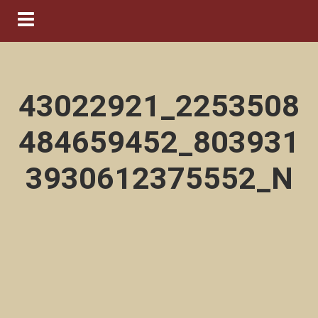
Navigation ein-/ausblenden
43022921_2253508
484659452_803931
3930612375552_N