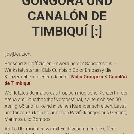
GÓNGORA UND
CANALÓN DE
TIMBIQUÍ [:]
[:de]Deutsch:
Passend zur offiziellen Einweihung der Sandershaus –
Werkstatt starten Club Cumbia x Color Embassy die
Konzertreihe in diesem Jahr mit
Nidia Gongora
&
Canalón
de Timbiquí
.
Wer letztes Jahr also das tropisch magische Konzert in der
Arena am Hauptbahnhof verpasst hat, sollte sich den 30.
April groß und funkelnd in seinen Kalender schreiben: Lasst
uns tanzen zu kolumbianischen Pazifikklängen aus Gesang,
Marimba und Bombos.
Ab 15 Uhr möchten wir mit Euch zusammen die Offene