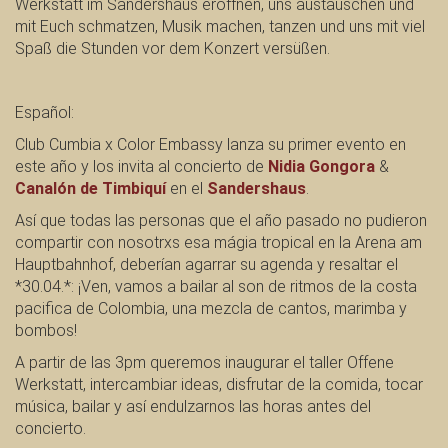
Werkstatt im Sandershaus eröffnen, uns austauschen und
mit Euch schmatzen, Musik machen, tanzen und uns mit viel
Spaß die Stunden vor dem Konzert versüßen.
Español:
Club Cumbia x Color Embassy lanza su primer evento en
este año y los invita
al concierto de
Nidia Gongora
&
Canalón de Timbiquí
en el
Sandershaus
.
Así que todas las personas que el año pasado no pudieron
compartir con nosotrxs esa mágia tropical en la Arena am
Hauptbahnhof, deberían agarrar su agenda y resaltar el
*30.04.*: ¡Ven, vamos a bailar al son de ritmos de la costa
pacifica de Colombia, una mezcla de cantos, marimba y
bombos!
A partir de las 3pm queremos inaugurar el taller Offene
Werkstatt, intercambiar ideas, disfrutar de la comida, tocar
música, bailar y así endulzarnos las horas antes del
concierto.