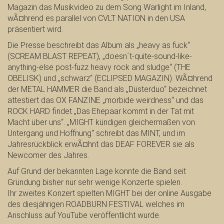
Magazin das Musikvideo zu dem Song Warlight im Inland,
wÃ¤hrend es parallel von CVLT NATION in den USA
präsentiert wird.
Die Presse beschreibt das Album als „heavy as fuck“
(SCREAM BLAST REPEAT), „doesn´t-quite-sound-like-
anything-else post-fuzz heavy rock and sludge“ (THE
OBELISK) und „schwarz“ (ECLIPSED MAGAZIN). WÃ¤hrend
der METAL HAMMER die Band als „Düsterduo“ bezeichnet
attestiert das OX FANZINE „morbide weirdness“ und das
ROCK HARD findet „Das Ehepaar kommt in der Tat mit
Macht über uns“. „MIGHT kündigen gleichermaßen von
Untergang und Hoffnung“ schreibt das MINT, und im
Jahresrückblick erwÃ¤hnt das DEAF FOREVER sie als
Newcomer des Jahres.
Auf Grund der bekannten Lage konnte die Band seit
Gründung bisher nur sehr wenige Konzerte spielen.
Ihr zweites Konzert spielten MIGHT bei der online Ausgabe
des diesjährigen ROADBURN FESTIVAL welches im
Anschluss auf YouTube veröffentlicht wurde.