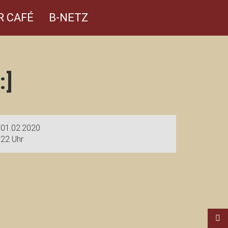
R CAFÉ
B-NETZ
:]
01.02.2020
22 Uhr