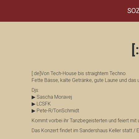
SOZ
[
[:de]Von Tech-House bis straightem Techno.
Fette Bässe, kalte Getränke, gute Laune und das
Djs:
▶ Sascha Moravej
▶ LCSFK
▶ Pete-R/TonSchmidt
Kommt vorbei ihr Tanzbegeisterten und feiert mit 
Das Konzert findet im Sandershaus Keller statt / Ein