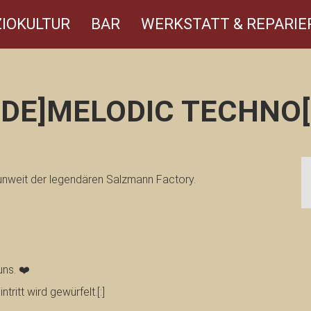
IOKULTUR
BAR
WERKSTATT & REPARIE
:DE]MELODIC TECHNO[
 unweit der legendären Salzmann Factory.
uns. ❤️
tritt wird gewürfelt.[:]