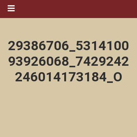
Navigation ein-/ausblenden
29386706_5314100
93926068_7429242
246014173184_O