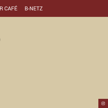
R CAFÉ
B-NETZ
)