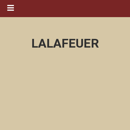
Navigation ein-/ausblenden
LALAFEUER