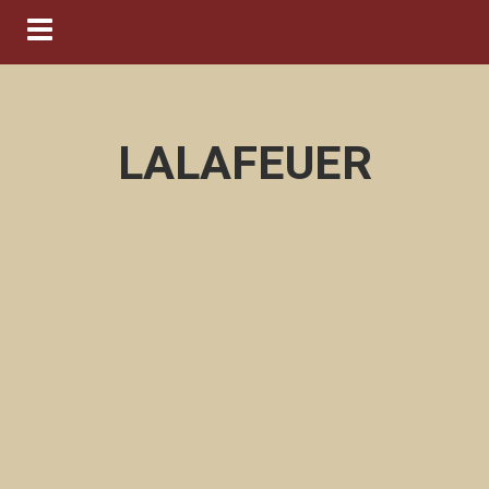
Navigation ein-/ausblenden
LALAFEUER