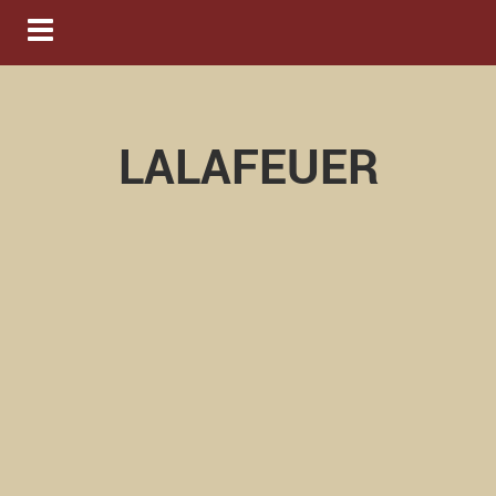
Navigation ein-/ausblenden
LALAFEUER