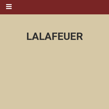
Navigation ein-/ausblenden
LALAFEUER