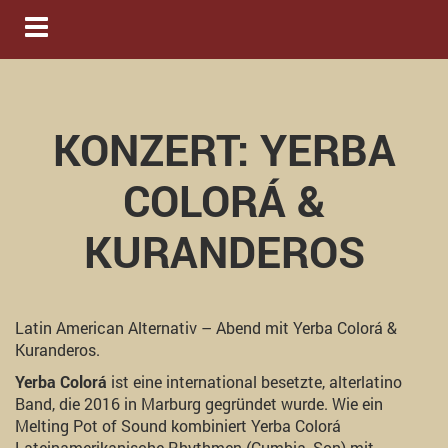
Navigation ein-/ausblenden
KONZERT: YERBA
COLORÁ &
KURANDEROS
Latin American Alternativ – Abend mit Yerba Colorá &
Kuranderos.
Yerba Colorá
ist eine international besetzte, alterlatino
Band, die 2016 in Marburg gegründet wurde. Wie ein
Melting Pot of Sound kombiniert Yerba Colorá
Lateinamerikanische Rhythmen (Cumbia, Son) mit