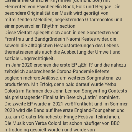
Elementen von Psychedelic Rock, Folk und Reggae. Die
besondere Originalität der Musik wird geprägt von
mitreißenden Melodien, begeisternden Gitarrensolos und
einer powervollen Rhythm section.
Diese Vielfalt spiegelt sich auch in den Songtexten von
Frontfrau und Bandgründerin Naomi Keates wider, die
sowohl die alltäglichen Herausforderungen des Lebens
thematisieren als auch die Ausbeutung der Umwelt und
soziale Ungerechtigkeit.
Im Jahr 2020 erschien die erste EP „¡Eh! P.“ und die nahezu
zeitgleich ausbrechende Corona-Pandemie lieferte
sogleich mehrere Anlässe, um weiteres Songmaterial zu
produzieren. Mit Erfolg, denn bald darauf wurde Yerba
Colorá im Rahmen des John Lennon Songwriting Contests
als preistragender Finalist im Bereich „Latin“ nominiert.
Die zweite EP wurde in 2021 veröffentlicht und im Sommer
2023 wird die Band auf ihre erste England-Tour gehen und
u.a. am Greater Manchester Fringe Festival teilnehmen.
Die Musik von Yerba Colorá ist schon häufiger von BBC
Introducing gespielt worden und wurde von