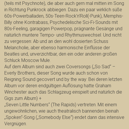
(teils mit Psychnote), die aber auch gern mal mitten im Song
in Richtung Punkrock abbiegen. Dazu ein paar wirklich süße
60s-Powerballaden, 50s-Teen-Rock’n’Roll(-Punk), Memphis-
Billy ohne Kontrabass, Psychedelische Sci-Fi-Sounds mit
80s-Feeling, garagigen Powerpop, prägnante Gesänge und
natürlich muntere Tempo- und Rhythmuswechsel. Und nicht
zu vergessen: Ab und an den wohl dosierten Schuss
Melancholie, aber ebenso harmonische Einflüsse der
Beatles und, unverzichtbar, den ein oder anderen großen
Schluck Moscow Mule.
Auf dem Album sind auch zwei Coversongs („So Sad“ –
Everly Brothers, dieser Song wurde auch schon von
Reigning Sound gecovert und by the way: Bei deren letzten
Album vor deren endgültigen Auflösung hatte Graham
Winchester auch das Schlagzeug einspielt und natürlich die
Gigs zum Album) +
„Seven Little Numbers“ (The Rapids) vertreten. Mit einem
ungewöhnlichen, wie auch theatralisch bannenden beinah
„Spoken“-Song („Somebody Else“) endet dann das intensive
Vergnügen.