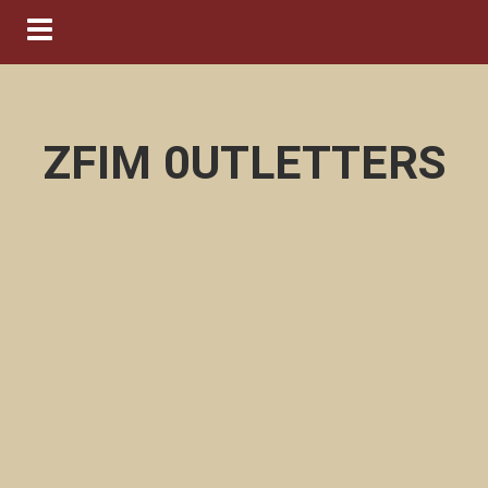
Navigation ein-/ausblenden
ZFIM 0UTLETTERS