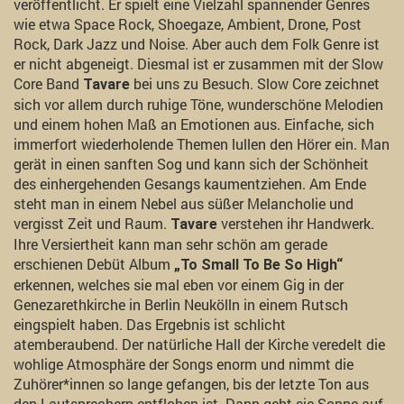
veröffentlicht. Er spielt eine Vielzahl spannender Genres
wie etwa Space Rock, Shoegaze, Ambient, Drone, Post
Rock, Dark Jazz und Noise. Aber auch dem Folk Genre ist
er nicht abgeneigt. Diesmal ist er zusammen mit der Slow
Core Band
bei uns zu Besuch. Slow Core zeichnet
Tavare
sich vor allem durch ruhige Töne, wunderschöne Melodien
und einem hohen Maß an Emotionen aus. Einfache, sich
immerfort wiederholende Themen lullen den Hörer ein. Man
gerät in einen sanften Sog und kann sich der Schönheit
des einhergehenden Gesangs kaumentziehen. Am Ende
steht man in einem Nebel aus süßer Melancholie und
vergisst Zeit und Raum.
verstehen ihr Handwerk.
Tavare
Ihre Versiertheit kann man sehr schön am gerade
erschienen Debüt Album
„To Small To Be So High“
erkennen, welches sie mal eben vor einem Gig in der
Genezarethkirche in Berlin Neukölln in einem Rutsch
eingspielt haben. Das Ergebnis ist schlicht
atemberaubend. Der natürliche Hall der Kirche veredelt die
wohlige Atmosphäre der Songs enorm und nimmt die
Zuhörer*innen so lange gefangen, bis der letzte Ton aus
den Lautsprechern entflohen ist. Dann geht sie Sonne auf