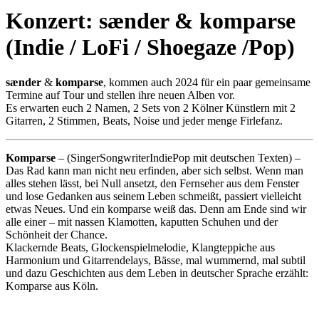
Konzert: sænder & komparse
(Indie / LoFi / Shoegaze /Pop)
sænder
&
komparse
, kommen auch 2024 für ein paar gemeinsame
Termine auf Tour und stellen ihre neuen Alben vor.
Es erwarten euch 2 Namen, 2 Sets von 2 Kölner Künstlern mit 2
Gitarren, 2 Stimmen, Beats, Noise und jeder menge Firlefanz.
Komparse
– (SingerSongwriterIndiePop mit deutschen Texten) –
Das Rad kann man nicht neu erfinden, aber sich selbst. Wenn man
alles stehen lässt, bei Null ansetzt, den Fernseher aus dem Fenster
und lose Gedanken aus seinem Leben schmeißt, passiert vielleicht
etwas Neues. Und ein komparse weiß das. Denn am Ende sind wir
alle einer – mit nassen Klamotten, kaputten Schuhen und der
Schönheit der Chance.
Klackernde Beats, Glockenspielmelodie, Klangteppiche aus
Harmonium und Gitarrendelays, Bässe, mal wummernd, mal subtil
und dazu Geschichten aus dem Leben in deutscher Sprache erzählt:
Komparse aus Köln.