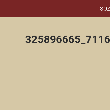
SOZ
325896665_711