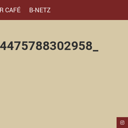
R CAFÉ
B-NETZ
4475788302958_