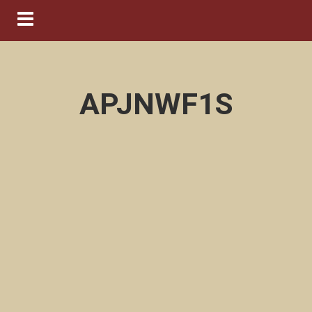
Navigation ein-/ausblenden
APJNWF1S