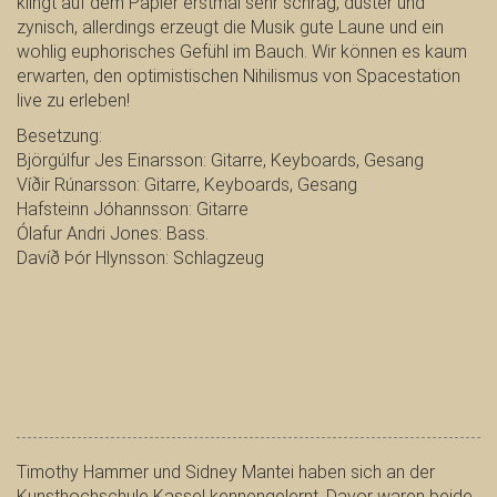
klingt auf dem Papier erstmal sehr schräg, düster und
zynisch, allerdings erzeugt die Musik gute Laune und ein
wohlig euphorisches Gefühl im Bauch. Wir können es kaum
erwarten, den optimistischen Nihilismus von Spacestation
live zu erleben!
Besetzung:
Björgúlfur Jes Einarsson: Gitarre, Keyboards, Gesang
Víðir Rúnarsson: Gitarre, Keyboards, Gesang
Hafsteinn Jóhannsson: Gitarre
Ólafur Andri Jones: Bass.
Davíð Þór Hlynsson: Schlagzeug
Timothy Hammer und Sidney Mantei haben sich an der
Kunsthochschule Kassel kennengelernt. Davor waren beide