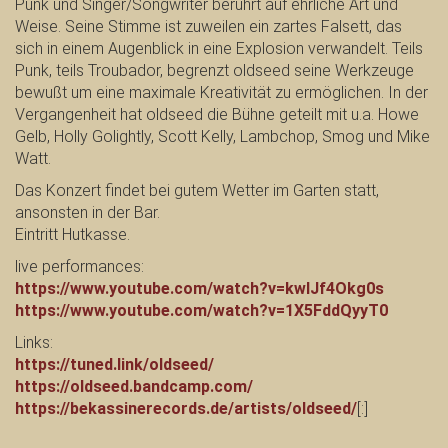
Punk und Singer/Songwriter berührt auf ehrliche Art und
Weise. Seine Stimme ist zuweilen ein zartes Falsett, das
sich in einem Augenblick in eine Explosion verwandelt. Teils
Punk, teils Troubador, begrenzt oldseed seine Werkzeuge
bewußt um eine maximale Kreativität zu ermöglichen. In der
Vergangenheit hat oldseed die Bühne geteilt mit u.a. Howe
Gelb, Holly Golightly, Scott Kelly, Lambchop, Smog und Mike
Watt.
Das Konzert findet bei gutem Wetter im Garten statt,
ansonsten in der Bar.
Eintritt Hutkasse.
live performances:
https://www.youtube.com/watch?v=kwlJf4Okg0s
https://www.youtube.com/watch?v=1X5FddQyyT0
Links:
https://tuned.link/oldseed/
https://oldseed.bandcamp.com/
https://bekassinerecords.de/artists/oldseed/
[:]