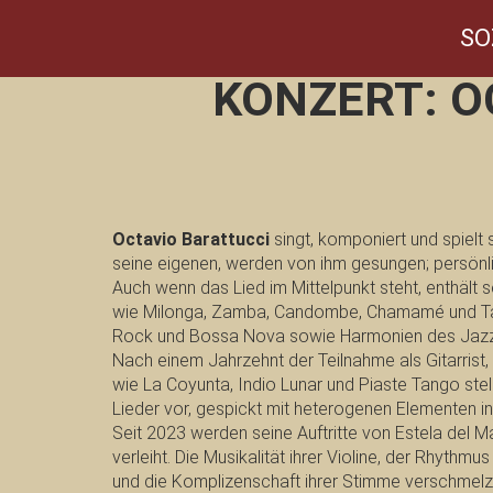
SO
KONZERT: O
Octavio Barattucci
singt, komponiert und spielt se
seine eigenen, werden von ihm gesungen; persönli
Auch wenn das Lied im Mittelpunkt steht, enthält s
wie Milonga, Zamba, Candombe, Chamamé und Tang
Rock und Bossa Nova sowie Harmonien des Jazz
Nach einem Jahrzehnt der Teilnahme als Gitarrist
wie La Coyunta, Indio Lunar und Piaste Tango stel
Lieder vor, gespickt mit heterogenen Elementen i
Seit 2023 werden seine Auftritte von Estela del M
verleiht. Die Musikalität ihrer Violine, der Rhythm
und die Komplizenschaft ihrer Stimme verschmelz