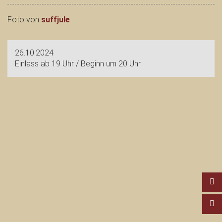
Foto von
suffjule
26.10.2024
Einlass ab 19 Uhr / Beginn um 20 Uhr