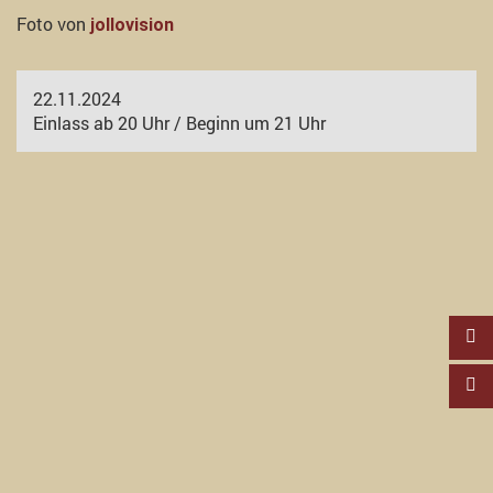
Foto von
jollovision
22.11.2024
Einlass ab 20 Uhr / Beginn um 21 Uhr