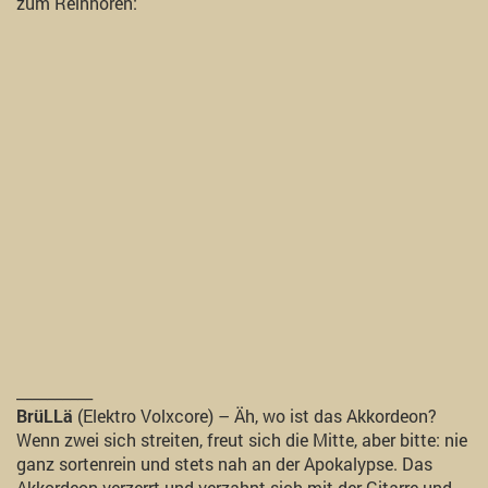
zum Reinhören:
__________
BrüLLä
(Elektro Volxcore) – Äh, wo ist das Akkordeon?
Wenn zwei sich streiten, freut sich die Mitte, aber bitte: nie
ganz sortenrein und stets nah an der Apokalypse. Das
Akkordeon verzerrt und verzahnt sich mit der Gitarre und