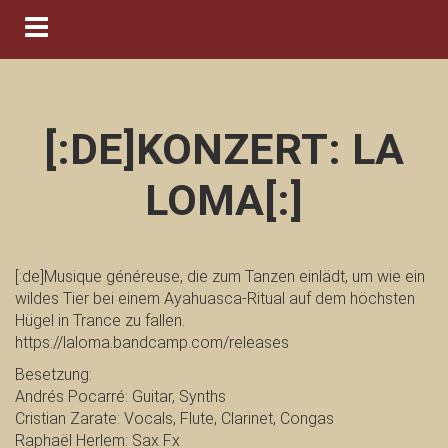
Navigation ein-/ausblenden
[:DE]KONZERT: LA
LOMA[:]
[:de]Musique généreuse, die zum Tanzen einlädt, um wie ein
wildes Tier bei einem Ayahuasca-Ritual auf dem höchsten
Hügel in Trance zu fallen.
https://laloma.bandcamp.com/releases
Besetzung:
Andrés Pocarré: Guitar, Synths
Cristian Zarate: Vocals, Flute, Clarinet, Congas
Raphaël Herlem: Sax Fx