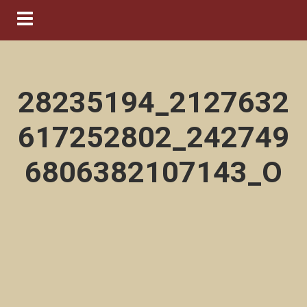
Navigation ein-/ausblenden
28235194_2127632
617252802_242749
6806382107143_O