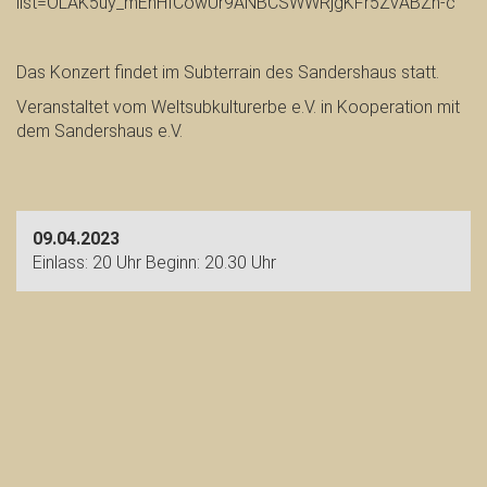
list=OLAK5uy_mEhHfCowUr9ANBCSWWRjgKFr5ZvABZn-c
Das Konzert findet im Subterrain des Sandershaus statt.
Veranstaltet vom Weltsubkulturerbe e.V. in Kooperation mit
dem Sandershaus e.V.
09.04.2023
Einlass: 20 Uhr Beginn: 20.30 Uhr