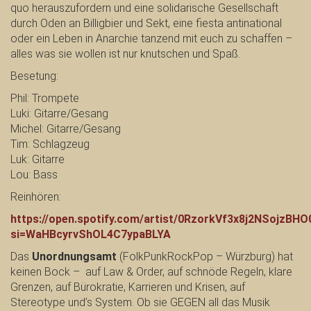
quo herauszufordern und eine solidarische Gesellschaft
durch Oden an Billigbier und Sekt, eine fiesta antinational
oder ein Leben in Anarchie tanzend mit euch zu schaffen –
alles was sie wollen ist nur knutschen und Spaß.
Besetung:
Phil: Trompete
Luki: Gitarre/Gesang
Michel: Gitarre/Gesang
Tim: Schlagzeug
Luk: Gitarre
Lou: Bass
Reinhören:
https://open.spotify.com/artist/0RzorkVf3x8j2NSojzBHO
si=WaHBcyrvShOL4C7ypaBLYA
Das
Unordnungsamt
(FolkPunkRockPop – Würzburg) hat
keinen Bock – auf Law & Order, auf schnöde Regeln, klare
Grenzen, auf Bürokratie, Karrieren und Krisen, auf
Stereotype und’s System. Ob sie GEGEN all das Musik